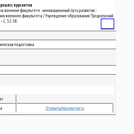
процесс курсантов
в на военном факультете : инновационный путь развития :
ия военного факультета / Учреждение образования "Гродненский
– С. 52-58.
Статья
зическая подготовка
ат
le
Открыть/просмотреть