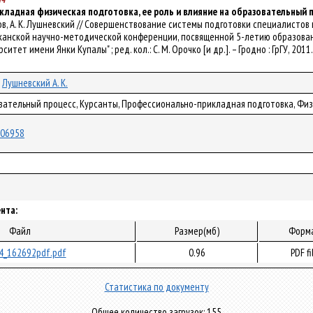
ладная физическая подготовка, ее роль и влияние на образовательный 
ванов, А. К. Лушневский // Совершенствование системы подготовки специалисто
канской научно-методической конференции, посвященной 5-летию образован
тет имени Янки Купалы" ; ред. кол.: С. М. Орочко [и др.]. – Гродно : ГрГУ, 2011. 
Лушневский А. К.
овательный процесс, Курсанты, Профессионально-прикладная подготовка, Фи
/106958
нта:
Файл
Размер(мб)
Форм
4_162692pdf.pdf
0.96
PDF fi
Статистика по документу
Общее количество загрузок: 155