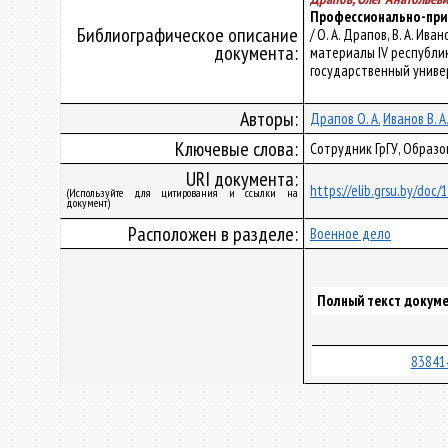
Профессионально-прик
Библиографическое описание
/ О. А. Драпов, В. А. И
документа:
материалы IV республи
государственный универси
Авторы:
Драпов О. А.
Иванов В. А.
Ключевые слова:
Сотрудник ГрГУ, Образ
URI документа:
https://elib.grsu.by/doc
(Используйте для цитирования и ссылки на
документ)
Расположен в разделе:
Военное дело
Полный текст докуме
83841