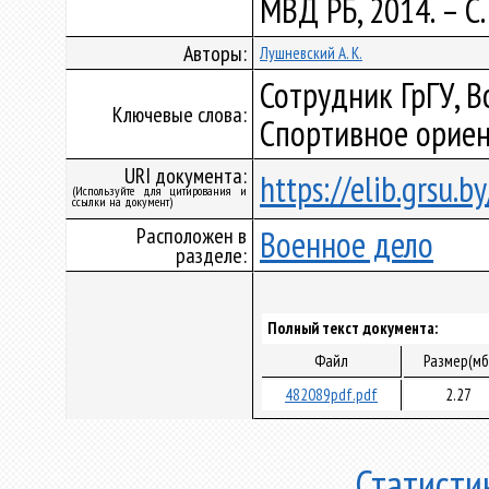
МВД РБ, 2014. – С
Авторы:
Лушневский А. К.
Сотрудник ГрГУ, 
Ключевые слова:
Спортивное орие
URI документа:
https://elib.grsu.
(Используйте для цитирования и
ссылки на документ)
Расположен в
Военное дело
разделе:
Полный текст документа:
Файл
Размер(мб
482089pdf.pdf
2.27
Статисти