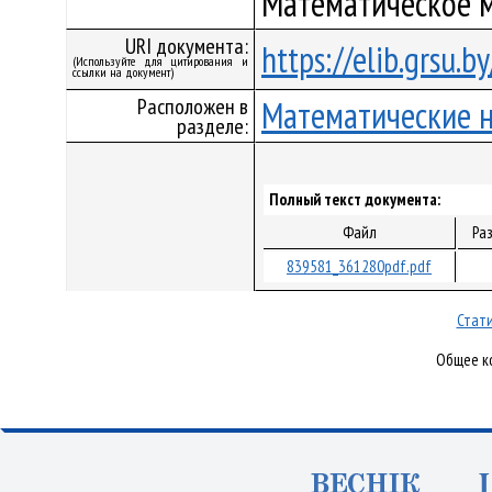
Математическое 
URI документа:
https://elib.grsu.
(Используйте для цитирования и
ссылки на документ)
Расположен в
Математические 
разделе:
Полный текст документа:
Файл
Ра
839581_361280pdf.pdf
Стати
Общее ко