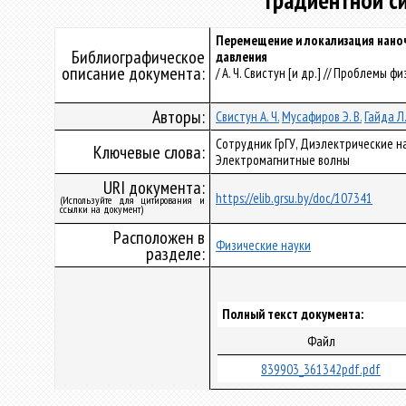
градиентной с
Перемещение и локализация наноч
Библиографическое
давления
описание документа:
/ А. Ч. Свистун [и др.] // Проблемы фи
Авторы:
Свистун А. Ч.
Мусафиров Э. В.
Гайда Л.
Сотрудник ГрГУ, Диэлектрические н
Ключевые слова:
Электромагнитные волны
URI документа:
https://elib.grsu.by/doc/107341
(Используйте для цитирования и
ссылки на документ)
Расположен в
Физические науки
разделе:
Полный текст документа:
Файл
839903_361342pdf.pdf