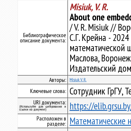
Misiuk, V. R.
About one embed
/ V. R. Misiuk //
Библиографическое
С.Г. Крейна - 202
описание документа:
математической ш
Маслова, Воронеж,
Издательский дом 
Авторы:
Misiuk V. R.
Сотрудник ГрГУ, 
Ключевые слова:
URI документа:
https://elib.grsu.
(Используйте для цитирования и
ссылки на документ)
Расположен в
Математические 
разделе: