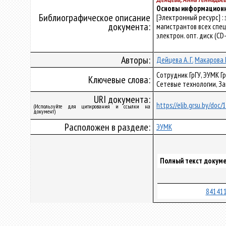
Основы информационн
Библиографическое описание
[Электронный ресурс] 
документа:
магистрантов всех специа
электрон. опт. диск (CD
Авторы:
Дейцева А. Г.
Макарова Н
Сотрудник ГрГУ, ЭУМК 
Ключевые слова:
Сетевые технологии, З
URI документа:
https://elib.grsu.by/doc
(Используйте для цитирования и ссылки на
документ)
Расположен в разделе:
ЭУМК
Полный текст докуме
841411