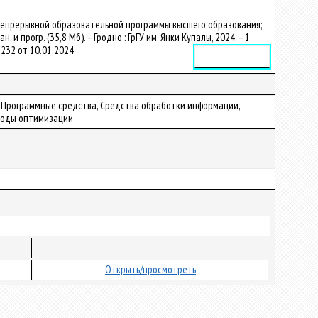
непрерывной образовательной программы высшего образования;
 и прогр. (35,8 Мб). – Гродно : ГрГУ им. Янки Купалы, 2024. – 1
7232 от 10.01.2024.
Электронное издание
, Программные средства, Средства обработки информации,
тоды оптимизации
Открыть/просмотреть