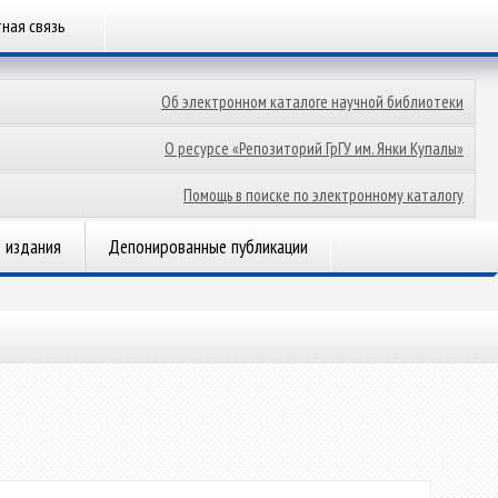
ная связь
Об электронном каталоге научной библиотеки
О ресурсе «Репозиторий ГрГУ им. Янки Купалы»
Помощь в поиске по электронному каталогу
 издания
Депонированные публикации