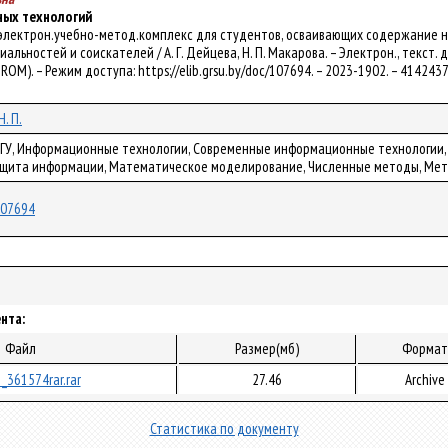
ых технологий
: электрон.учебно-метод.комплекс для студентов, осваивающих содержание 
льностей и соискателей / А. Г. Дейцева, Н. П. Макарова. – Электрон., текст. дан.
-ROM). – Режим доступа: https://elib.grsu.by/doc/107694. – 2023-1902. – 414243
. П.
ГрГУ, Информационные технологии, Современные информационные технологии
ащита информации, Математическое моделирование, Численные методы, Ме
/107694
нта:
Файл
Размер(мб)
Формат
_361574rar.rar
27.46
Archive
Статистика по документу