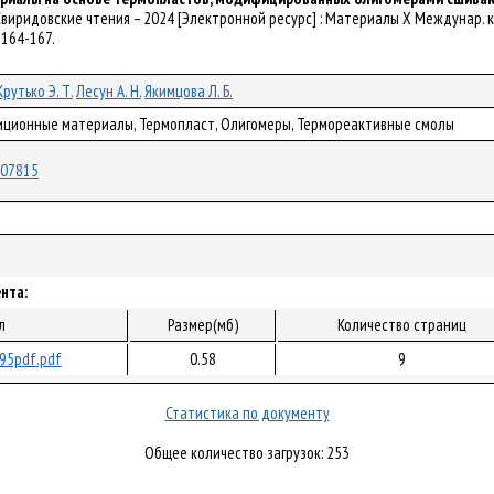
 // Свиридовские чтения – 2024 [Электронной ресурс] : Материалы Х Междунар.
С. 164-167.
Крутько Э. Т.
Лесун А. Н.
Якимцова Л. Б.
зиционные материалы, Термопласт, Олигомеры, Термореактивные смолы
/107815
нта:
л
Размер(мб)
Количество страниц
95pdf.pdf
0.58
9
Статистика по документу
Общее количество загрузок: 253