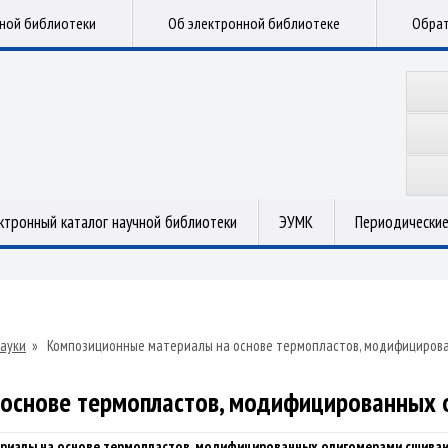
чной библиотеки
Об электронной библиотеке
Обрат
ктронный каталог научной библиотеки
ЭУМК
Периодические
ауки
»
Композиционные материалы на основе термопластов, модифициров
основе термопластов, модифицированных
риалы на основе термопластов, модифицированных олигомерами сшива