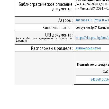
Библиографическое описание
/ А. С. Антонов [и др.]
документа:
г. – Минск : БГУ, 2024. – 
Авторы:
Антонов А. С.
Струк В. А.
Ключевые слова:
Сотрудник ГрГУ, Компо
URI документа:
https://elib.grsu.by/doc
(Используйте для цитирования и ссылки на
документ)
Расположен в разделе:
Химические науки
Полный текст докуме
Фай
841868_3616