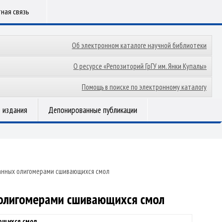
ная связь
Об электронном каталоге научной библиотеки
О ресурсе «Репозиторий ГрГУ им. Янки Купалы»
Помощь в поиске по электронному каталогу
 издания
Депонированные публикации
анных олигомерами сшивающихся смол
 олигомерами сшивающихся смол
ющихся смол