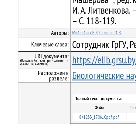
И. А. Литвенкова. 
– С. 118-119.
Авторы:
Мойсейчик Е. В.
Созинов О. В.
Сотрудник ГрГУ, 
Ключевые слова:
URI документа:
https://elib.grsu.
(Используйте для цитирования и
ссылки на документ)
Расположен в
Биологические на
разделе:
Полный текст документа:
Файл
Ра
841233_170610pdf.pdf