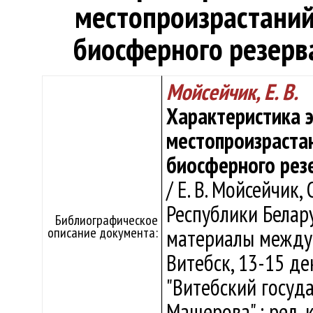
местопроизрастаний h
биосферного резерв
Мойсейчик, Е. В.
Характеристика 
местопроизрастан
биосферного рез
/ Е. В. Мойсейчик,
Республики Белару
Библиографическое
описание документа:
материалы между
Витебск, 13-15 де
"Витебский госуд
Машерова" ; ред. к