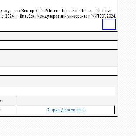
х ученых "Вектор 3.0" = IV International Scientific and Practical
 апр. 2024 г. – Витебск : Международный университет "МИТСО", 2024.
Статья
ат
le
Открыть/просмотреть