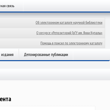
ная связь
Об электронном каталоге научной библиотеки
О ресурсе «Репозиторий ГрГУ им. Янки Купалы»
Помощь в поиске по электронному каталогу
 издания
Депонированные публикации
тента