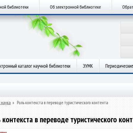
чной библиотеки
Об электронной библиотеке
Обрат
ктронный каталог научной библиотеки
ЭУМК
Периодические
 наука
»
Роль контекста в переводе туристического контента
 контекста в переводе туристического кон
ович