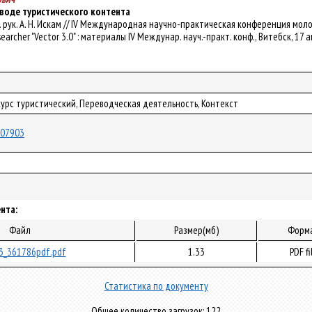
еводе туристического контента
ч. рук. А. Н. Искам // IV Международная научно-практическая конференция молоды
earcher "Vector 3.0" : материалы IV Междунар. науч.-практ. конф., Витебск, 17
урс туристический, Переводческая деятельность, Контекст
/107903
нта:
Файл
Размер(мб)
Форм
3_361786pdf.pdf
1.33
PDF fi
Статистика по документу
Общее количество загрузок: 122