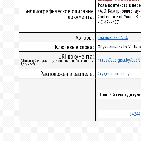
Роль контекста в пер
Библиографическое описание
/ А. О. Кажарнович ; нау
документа:
Conference of Young Res
– С. 474-477.
Авторы:
Кажарнович А. О.
Ключевые слова:
Обучающиеся ГрГУ, Диск
URI документа:
https://elib.grsu.by/doc
(Используйте для цитирования и ссылки на
документ)
Расположен в разделе:
Студенческая наука
Полный текст докуме
84244