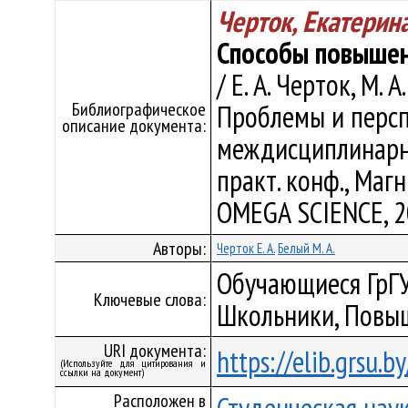
Черток, Екатерин
Способы повышен
/ Е. А. Черток, М. А
Библиографическое
Проблемы и перс
описание документа:
междисциплинарных
практ. конф., Магн
OMEGA SCIENCE, 20
Авторы:
Черток Е. А.
Белый М. А.
Обучающиеся ГрГУ
Ключевые слова:
Школьники, Повы
URI документа:
https://elib.grsu.
(Используйте для цитирования и
ссылки на документ)
Расположен в