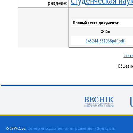
Студенческая нау
разделе:
Полный текст документа:
Файл
843244_361968pdf.pdf
Стати
Общее ко
© 1999-2026,
Гродненский государственный университет имени Янки Купалы