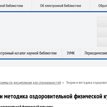
чной библиотеки
Об электронной библиотеке
Обрат
ктронный каталог научной библиотеки
ЭУМК
Периодические
раммы по дисциплинам для специальностей
»
Теория и методика оздорови
 и методика оздоровительной физической к
доровительной физической культуры