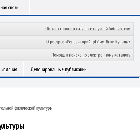
ная связь
Об электронном каталоге научной библиотеки
О ресурсе «Репозиторий ГрГУ им. Янки Купалы»
Помощь в поиске по электронному каталогу
 издания
Депонированные публикации
тельной физической культуры
ультуры