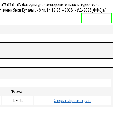
-03 02 01 03 Физкультурно-оздоровительная и туристско-
ени Янки Купалы". – Утв. 14.12.23. – 2023. – УД-2023_ФФК_з/
Учебная программа
Формат
PDF file
Открыть/просмотреть