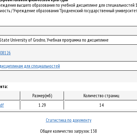
чреждения высшего образования по учебной дисциплине для специальностей 1
ость / Учреждение образования "Гродненский государственный университет им
 State University of Grodno, Учебная программа по дисциплине
/108126
дисциплинам для специальностей
нта:
Размер(мб)
Количество страниц
pdf
1.29
14
Статистика по документу
Общее количество загрузок: 138