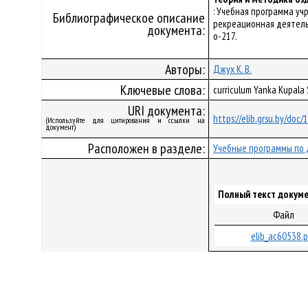
: Учебная программа у
Библиографическое описание
рекреационная деятельн
документа:
о-217.
Авторы:
Джух К. В.
Ключевые слова:
curriculum Yanka Kupala
URI документа:
https://elib.grsu.by/doc
(Используйте для цитирования и ссылки на
документ)
Расположен в разделе:
Учебные программы по 
Полный текст докуме
Файл
elib_ac60538.