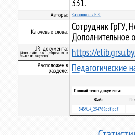
331.
Авторы:
Казановская Е. В.
Сотрудник ГрГУ, 
Ключевые слова:
Дополнительное о
URI документа:
https://elib.grsu.
(Используйте для цитирования и
ссылки на документ)
Расположен в
Педагогические н
разделе:
Полный текст документа:
Файл
Ра
843914_254769pdf.pdf
Статисти