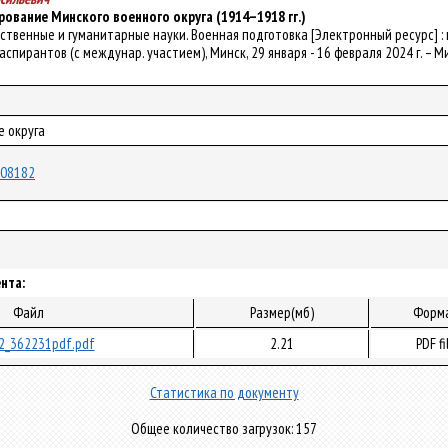
ование Минского военного округа (1914–1918 гг.)
щественные и гуманитарные науки. Военная подготовка [Электронный ресурс] : 
спирантов (с междунар. участием), Минск, 29 января - 16 февраля 2024 г. – Минс
е округа
/108182
нта:
Файл
Размер(мб)
Форм
2_362231pdf.pdf
2.21
PDF fi
Статистика по документу
Общее количество загрузок: 157