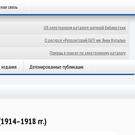
ная связь
Об электронном каталоге научной библиотеки
О ресурсе «Репозиторий ГрГУ им. Янки Купалы»
Помощь в поиске по электронному каталогу
 издания
Депонированные публикации
1914–1918 гг.)