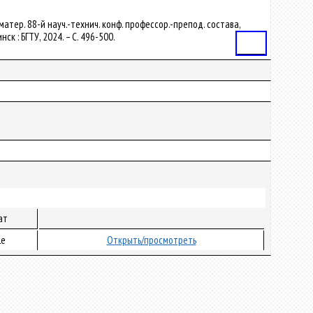
матер. 88-й науч.-технич. конф. профессор.-препод. состава,
к : БГТУ, 2024. – С. 496-500.
Статья
ат
le
Открыть/просмотреть