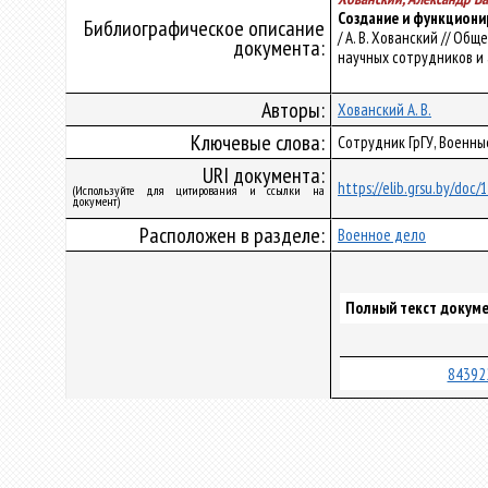
Создание и функционир
Библиографическое описание
/ А. В. Хованский // Об
документа:
научных сотрудников и а
Авторы:
Хованский А. В.
Ключевые слова:
Сотрудник ГрГУ, Военны
URI документа:
https://elib.grsu.by/doc
(Используйте для цитирования и ссылки на
документ)
Расположен в разделе:
Военное дело
Полный текст докуме
84392