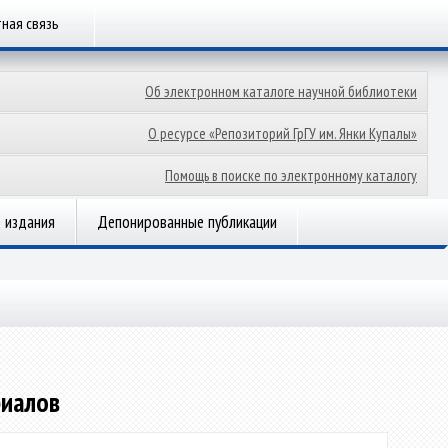
ная связь
Об электронном каталоге научной библиотеки
О ресурсе «Репозиторий ГрГУ им. Янки Купалы»
Помощь в поиске по электронному каталогу
 издания
Депонированные публикации
риалов