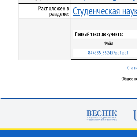
Расположен в
Студенческая нау
разделе:
Полный текст документа:
Файл
844885_362437pdf.pdf
Стати
Общее ко