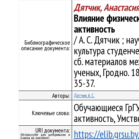
Дятчик, Анастаси
Влияние физичес
активность
/ А. С. Дятчик ; на
Библиографическое
описание документа:
культура студенч
сб. материалов ме
ученых, Гродно. 18 
35-37.
Авторы:
Дятчик А. С.
Обучающиеся ГрГУ
Ключевые слова:
активность, Умств
URI документа:
https://elib.grsu.
(Используйте для цитирования и
ссылки на документ)