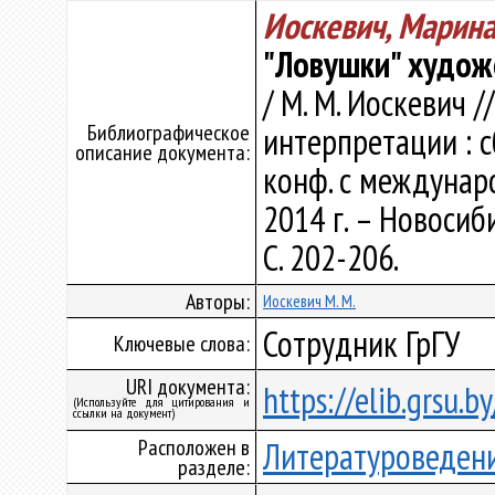
Иоскевич, Марин
"Ловушки" худож
/ М. М. Иоскевич 
Библиографическое
интерпретации : сб
описание документа:
конф. с междунар
2014 г. – Новосиб
С. 202-206.
Авторы:
Иоскевич М. М.
Сотрудник ГрГУ
Ключевые слова:
URI документа:
https://elib.grsu.
(Используйте для цитирования и
ссылки на документ)
Расположен в
Литературоведен
разделе: