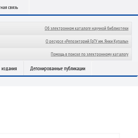
ная связь
Об электронном каталоге научной библиотеки
О ресурсе «Репозиторий ГрГУ им. Янки Купалы»
Помощь в поиске по электронному каталогу
 издания
Депонированные публикации