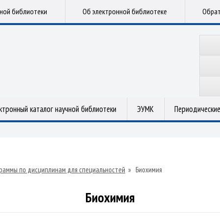
чной библиотеки
Об электронной библиотеке
Обрат
ктронный каталог научной библиотеки
ЭУМК
Периодические
раммы по дисциплинам для специальностей
»
Биохимия
Биохимия