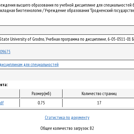
реждения высшего образования по учебной дисциплине для специальностей 6
ладная биотехнология / Учреждение образования "Гродненский государственны
 State University of Grodno, Учебная программа по дисциплине, 6-05-0511-01 
/109675
дисциплинам для специальностей
нта:
Размер(мб)
Количество страниц
pdf
0.75
17
Статистика по документу
Общее количество загрузок: 82