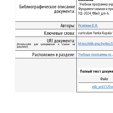
: Учебная программа уч
Библиографическое описание
Фундаментальная и прик
документа:
УД-2024_ФБиЭ_д/о-6.
Авторы:
Резяпкин В. И.
Ключевые слова:
curriculum Yanka Kupala
URI документа:
https://elib.grsu.by/doc
(Используйте для цитирования и ссылки на
документ)
Расположен в разделе:
Учебные программы по 
Полный текст докуме
Файл
elib_ac61520.