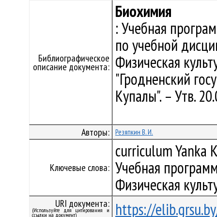
Биохимия
: Учебная програ
по учебной дисци
Библиографическое
Физическая культ
описание документа:
"Гродненский гос
Купалы". – Утв. 2
Авторы:
Резяпкин В. И.
curriculum Yanka K
Учебная программ
Ключевые слова:
Физическая культ
URI документа:
https://elib.grsu.
(Используйте для цитирования и
ссылки на документ)