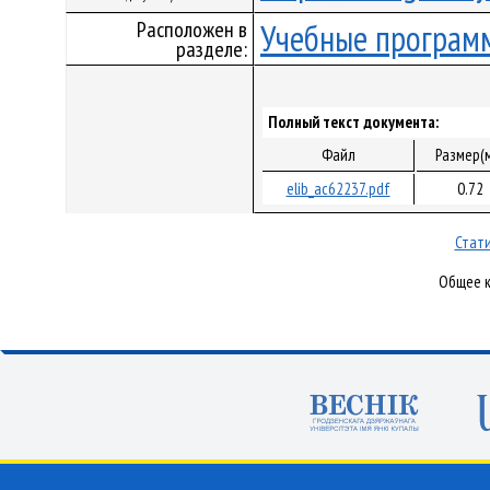
Расположен в
Учебные програм
разделе:
Полный текст документа:
Файл
Размер(
elib_ac62237.pdf
0.72
Стати
Общее к