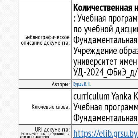
Количественная 
: Учебная програ
по учебной дисци
Библиографическое
Фундаментальная 
описание документа:
Учреждение образ
университет имени 
УД-2024_ФБиЭ_д/
Авторы:
Бурдь В. Н.
curriculum Yanka K
Учебная программ
Ключевые слова:
Фундаментальная 
URI документа:
https://elib.grsu.
(Используйте для цитирования и
ссылки на документ)