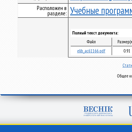
Расположен в
Учебные програм
разделе:
Полный текст документа:
Файл
Размер(
elib_ac61166.pdf
0.91
Стати
Общее ко