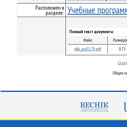
Расположен в
Учебные програм
разделе:
Полный текст документа:
Файл
Размер(
elib_ac61179.pdf
0.73
Стати
Общее ко