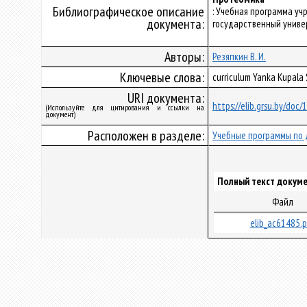
Библиографическое описание
: Учебная программа у
документа:
государственный универс
Авторы:
Резяпкин В. И.
Ключевые слова:
curriculum Yanka Kupala
URI документа:
https://elib.grsu.by/doc
(Используйте для цитирования и ссылки на
документ)
Расположен в разделе:
Учебные программы по 
Полный текст докуме
Файл
elib_ac61485.