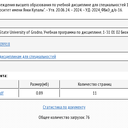
чреждения высшего образования по учебной дисциплине для специальностей 1
итет имени Янки Купалы". – Утв. 20.06.24. – 2024. – УД-2024_ФБиЭ_д/о-16.
 State University of Grodno, Учебная программа по дисциплине, 1-31 01 02 Био
/109918
дисциплинам для специальностей
нта:
Размер(мб)
Количество страниц
pdf
0.89
11
Статистика по документу
Общее количество загрузок: 76