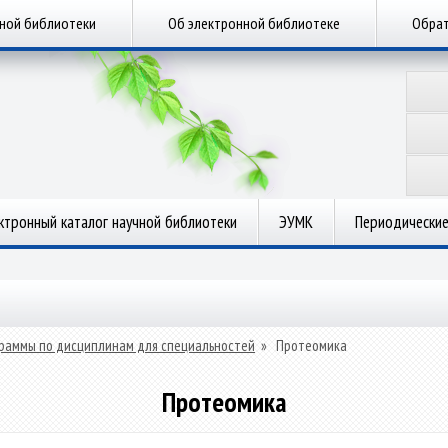
чной библиотеки
Об электронной библиотеке
Обрат
ктронный каталог научной библиотеки
ЭУМК
Периодические
раммы по дисциплинам для специальностей
»
Протеомика
Протеомика