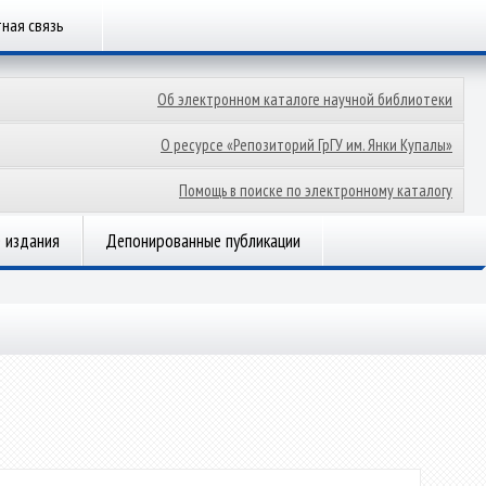
ная связь
Об электронном каталоге научной библиотеки
О ресурсе «Репозиторий ГрГУ им. Янки Купалы»
Помощь в поиске по электронному каталогу
 издания
Депонированные публикации