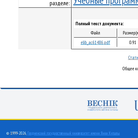
Учебные програм
разделе:
Полный текст документа:
Файл
Размер(
elib_ac61486.pdf
0.91
Стати
Общее ко
© 1999-2026,
Гродненский государственный университет имени Янки Купалы