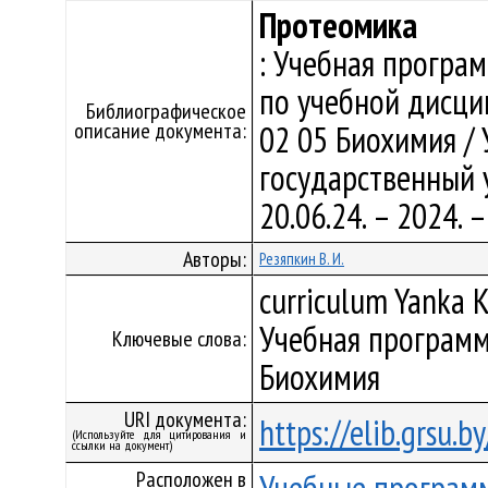
Протеомика
: Учебная програ
по учебной дисци
Библиографическое
описание документа:
02 05 Биохимия /
государственный у
20.06.24. – 2024.
Авторы:
Резяпкин В. И.
curriculum Yanka K
Учебная программ
Ключевые слова:
Биохимия
URI документа:
https://elib.grsu.
(Используйте для цитирования и
ссылки на документ)
Расположен в