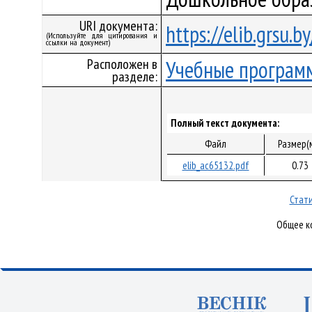
URI документа:
https://elib.grsu.
(Используйте для цитирования и
ссылки на документ)
Расположен в
Учебные програм
разделе:
Полный текст документа:
Файл
Размер(
elib_ac65132.pdf
0.73
Стати
Общее ко