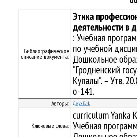
об
Этика профессио
деятельности в 
: Учебная програ
по учебной дисци
Библиографическое
описание документа:
Дошкольное обра
"Гродненский гос
Купалы". – Утв. 2
о-141.
Авторы:
Джух Е. Н.
curriculum Yanka K
Учебная программ
Ключевые слова:
Дошкольное обра