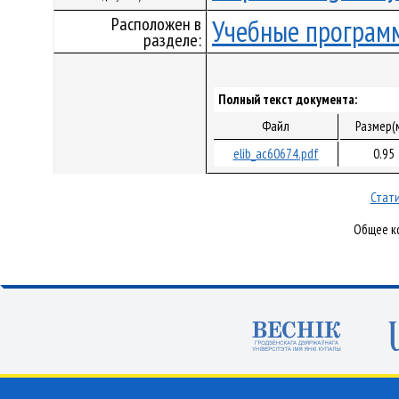
Расположен в
Учебные програм
разделе:
Полный текст документа:
Файл
Размер(
elib_ac60674.pdf
0.95
Стати
Общее ко