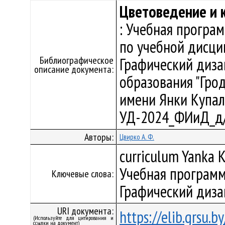
Цветоведение и 
: Учебная програ
по учебной дисци
Библиографическое
Графический диза
описание документа:
образования "Гро
имени Янки Купалы"
УД-2024_ФИиД_д/
Авторы:
Цвирко А. Ф.
curriculum Yanka K
Учебная программ
Ключевые слова:
Графический диза
URI документа:
https://elib.grsu.
(Используйте для цитирования и
ссылки на документ)