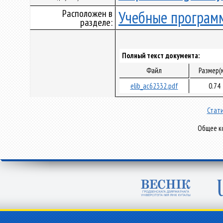
Расположен в
Учебные програм
разделе:
Полный текст документа:
Файл
Размер(
elib_ac62332.pdf
0.74
Стати
Общее ко