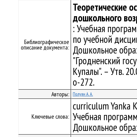
Теоретические о
дошкольного воз
: Учебная програ
по учебной дисци
Библиографическое
описание документа:
Дошкольное обра
"Гродненский гос
Купалы". – Утв. 2
о-272.
Авторы:
Полуян А. А.
curriculum Yanka K
Учебная программ
Ключевые слова:
Дошкольное обра