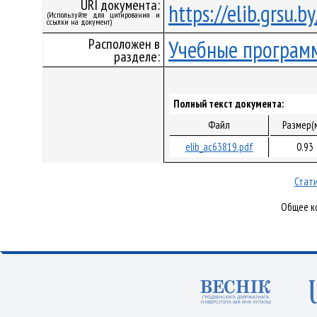
URI документа:
https://elib.grsu.
(Используйте для цитирования и
ссылки на документ)
Расположен в
Учебные програм
разделе:
Полный текст документа:
Файл
Размер(
elib_ac63819.pdf
0.93
Стати
Общее ко