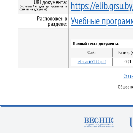
URI документа:
https://elib.grsu.
(Используйте для цитирования и
ссылки на документ)
Расположен в
Учебные програм
разделе:
Полный текст документа:
Файл
Размер(
elib_ac65129.pdf
0.91
Стати
Общее ко