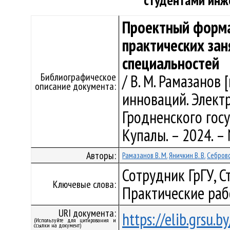
студентами инж
Проектный форма
практических за
специальностей
Библиографическое
/ В. М. Рамазанов 
описание документа:
инноваций. Элект
Гродненского гос
Купалы. – 2024. – 
Авторы:
Рамазанов В. М.
Яничкин В. В.
Себровск
Сотрудник ГрГУ, 
Ключевые слова:
Практические раб
URI документа:
https://elib.grsu.
(Используйте для цитирования и
ссылки на документ)