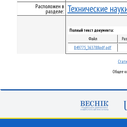
Расположен в
Технические наук
разделе:
Полный текст документа:
Файл
Ра
849775_363788pdf.pdf
Стати
Общее ко