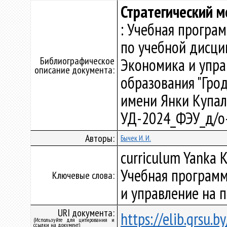
Стратегический 
: Учебная програ
по учебной дисци
Библиографическое
Экономика и упра
описание документа:
образования "Гро
имени Янки Купалы"
УД-2024_ФЭУ_д/о
Авторы:
Бычек И. И.
curriculum Yanka K
Учебная программ
Ключевые слова:
и управление на 
URI документа:
https://elib.grsu.
(Используйте для цитирования и
ссылки на документ)