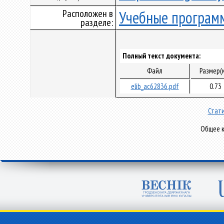
Расположен в
Учебные програм
разделе:
Полный текст документа:
Файл
Размер(
elib_ac62836.pdf
0.73
Стати
Общее к