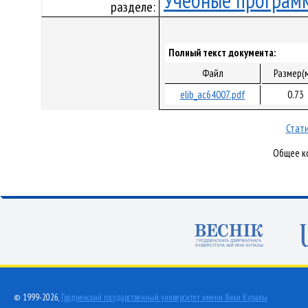
Учебные програм
разделе:
Полный текст документа:
Файл
Размер(
elib_ac64007.pdf
0.73
Стати
Общее ко
© 1999-2026,
Гродненский государственный университет имени Янки Купалы