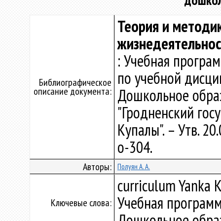
дошкол
Теория и методи
жизнедеятельнос
: Учебная програ
по учебной дисци
Библиографическое
описание документа:
Дошкольное обра
"Гродненский гос
Купалы". – Утв. 20
о-304.
Авторы:
Полуян А. А.
curriculum Yanka K
Учебная программ
Ключевые слова:
Дошкольное обра