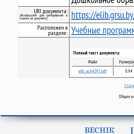
URI документа:
https://elib.grsu.
(Используйте для цитирования и
ссылки на документ)
Расположен в
Учебные програм
разделе:
Полный текст документа:
Файл
Размер(
elib_ac64297.pdf
0.94
Стати
Общее ко