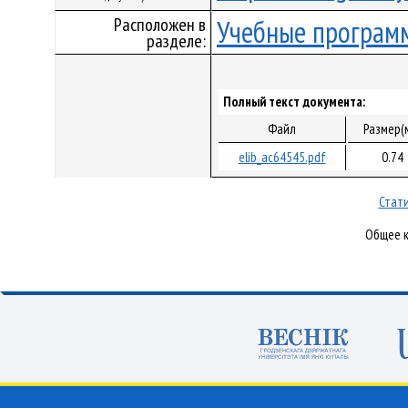
Расположен в
Учебные програм
разделе:
Полный текст документа:
Файл
Размер(
elib_ac64545.pdf
0.74
Стати
Общее к