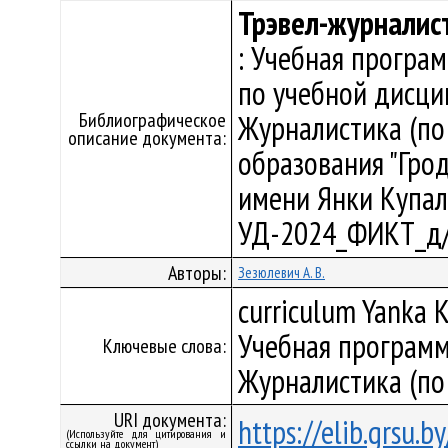
Трэвел-журналис
: Учебная програ
по учебной дисци
Библиографическое
Журналистика (по
описание документа:
образования "Гро
имени Янки Купалы"
УД-2024_ФИКТ_д/
Авторы:
Зезюлевич А. В.
curriculum Yanka K
Учебная программ
Ключевые слова:
Журналистика (по
URI документа:
https://elib.grsu.
(Используйте для цитирования и
ссылки на документ)