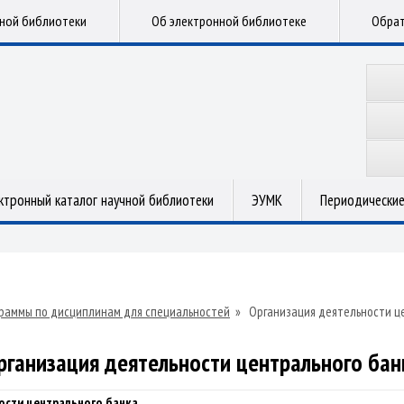
чной библиотеки
Об электронной библиотеке
Обрат
ктронный каталог научной библиотеки
ЭУМК
Периодические
раммы по дисциплинам для специальностей
»
Организация деятельности ц
рганизация деятельности центрального бан
ости центрального банка