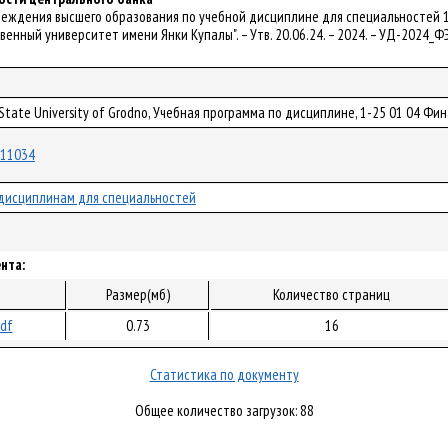
чреждения высшего образования по учебной дисциплине для специальностей 
венный университет имени Янки Купалы". – Утв. 20.06.24. – 2024. – УД-2024_Ф
 State University of Grodno, Учебная программа по дисциплине, 1-25 01 04 Фи
/111034
дисциплинам для специальностей
нта:
Размер(мб)
Количество страниц
pdf
0.73
16
Статистика по документу
Общее количество загрузок: 88