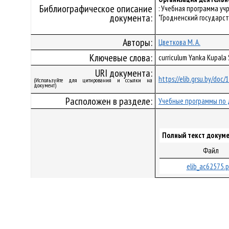
Библиографическое описание
: Учебная программа у
документа:
"Гродненский государст
Авторы:
Цветкова М. А.
Ключевые слова:
curriculum Yanka Kupala
URI документа:
https://elib.grsu.by/doc
(Используйте для цитирования и ссылки на
документ)
Расположен в разделе:
Учебные программы по 
Полный текст докуме
Файл
elib_ac62575.