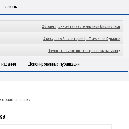
ная связь
Об электронном каталоге научной библиотеки
О ресурсе «Репозиторий ГрГУ им. Янки Купалы»
Помощь в поиске по электронному каталогу
 издания
Депонированные публикации
ентрального банка
ка