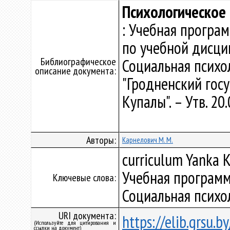
Психологическое
: Учебная програ
по учебной дисци
Библиографическое
Социальная психо
описание документа:
"Гродненский гос
Купалы". – Утв. 20
Авторы:
Карнелович М. М.
curriculum Yanka K
Учебная программ
Ключевые слова:
Социальная психо
URI документа:
https://elib.grsu.
(Используйте для цитирования и
ссылки на документ)