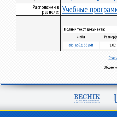
Расположен в
Учебные програм
разделе:
Полный текст документа:
Файл
Размер(
elib_ac62135.pdf
1.02
Стати
Общее ко