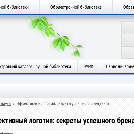
чной библиотеки
Об электронной библиотеке
Обрат
ктронный каталог научной библиотеки
ЭУМК
Периодические
 наука
»
Эффективный логотип: секреты успешного брендинга
ктивный логотип: секреты успешного брен
айлович