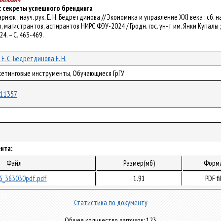
 секреты успешного брендинга
. Спарнюк ; науч. рук. Е. Н. Бедретдинова // Экономика и управление XXI века :
агистрантов, аспирантов НИРС ФЭУ-2024 / Гродн. гос. ун-т им. Янки Купалы ; гл. 
24. – С. 463-469.
Е. С.
Бедретдинова Е. Н.
ркетинговые инструменты, Обучающиеся ГрГУ
/111357
нта:
Файл
Размер(мб)
Форм
6_363030pdf.pdf
1.91
PDF fi
Статистика по документу
Общее количество загрузок: 123