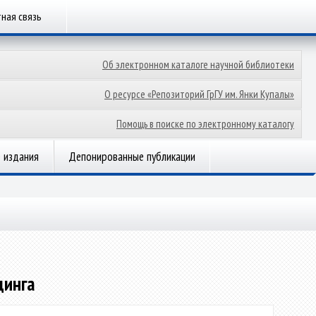
ная связь
Об электронном каталоге научной библиотеки
О ресурсе «Репозиторий ГрГУ им. Янки Купалы»
Помощь в поиске по электронному каталогу
 издания
Депонированные публикации
динга