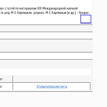
 сб. науч. статей по материалам XIX Международной научной
ред. М. Е. Карпицкая ; редкол.: М. Е. Карпицкая [и др.]. – Гродно :
Статья
ат
le
Открыть/просмотреть