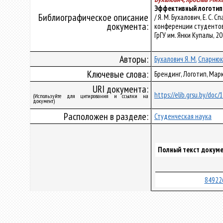
Эффективный логотип:
Библиографическое описание
/ Я. М. Бухалович, Е. С
документа:
конференции студентов, м
ГрГУ им. Янки Купалы, 20
Авторы:
Бухалович Я. М.
Спарнюк 
Ключевые слова:
Брендинг, Логотип, Ма
URI документа:
https://elib.grsu.by/doc
(Используйте для цитирования и ссылки на
документ)
Расположен в разделе:
Студенческая наука
Полный текст докуме
84922