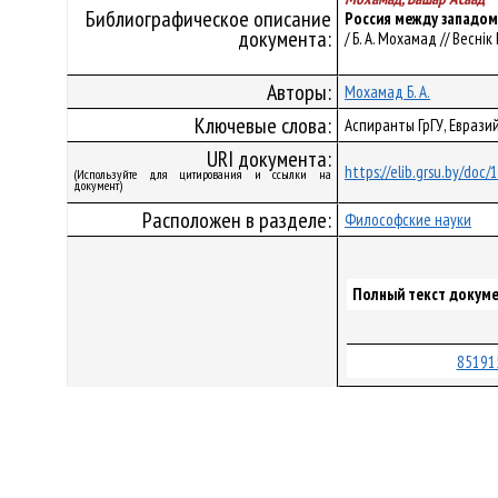
Библиографическое описание
Россия между западом
документа:
/ Б. А. Мохамад // Веснік
Авторы:
Мохамад Б. А.
Ключевые слова:
Аспиранты ГрГУ, Еврази
URI документа:
https://elib.grsu.by/doc
(Используйте для цитирования и ссылки на
документ)
Расположен в разделе:
Философские науки
Полный текст докуме
85191