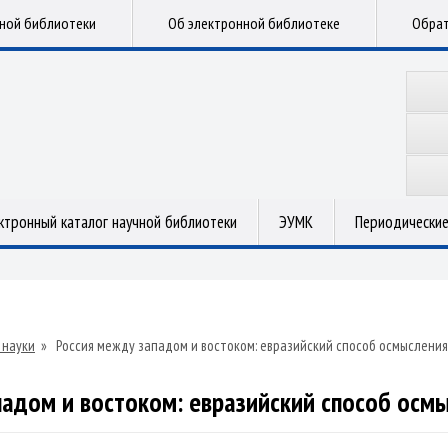
чной библиотеки
Об электронной библиотеке
Обрат
ктронный каталог научной библиотеки
ЭУМК
Периодические
 науки
»
Россия между западом и востоком: евразийский способ осмыслени
падом и востоком: евразийский способ осм