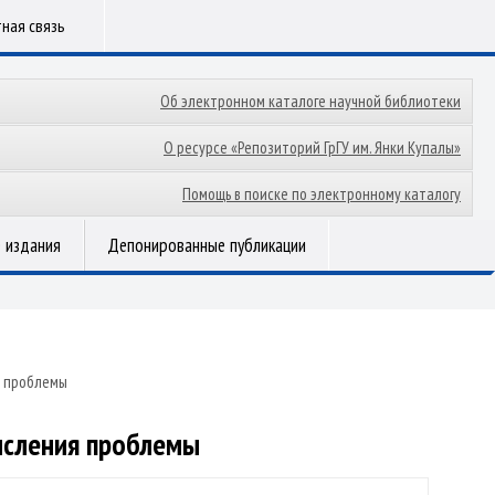
ная связь
Об электронном каталоге научной библиотеки
О ресурсе «Репозиторий ГрГУ им. Янки Купалы»
Помощь в поиске по электронному каталогу
 издания
Депонированные публикации
я проблемы
ысления проблемы