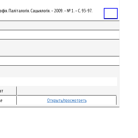
ія. Паліталогія. Сацыялогія. – 2009. – № 1. – С. 93-97.
Статья
ат
le
Открыть/просмотреть