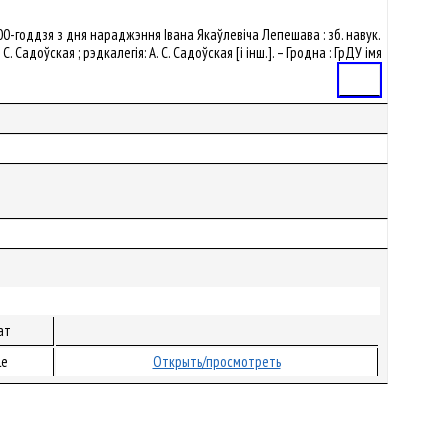
100-годдзя з дня нараджэння Івана Якаўлевіча Лепешава : зб. навук.
. Садоўская ; рэдкалегія: А. С. Садоўская [і інш.]. – Гродна : ГрДУ імя
Статья
ат
le
Открыть/просмотреть