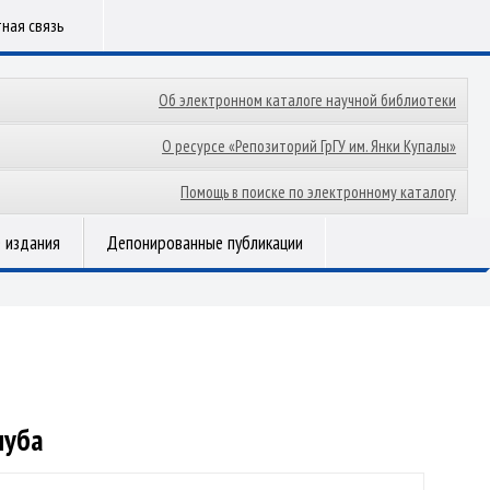
ная связь
Об электронном каталоге научной библиотеки
О ресурсе «Репозиторий ГрГУ им. Янки Купалы»
Помощь в поиске по электронному каталогу
 издания
Депонированные публикации
луба