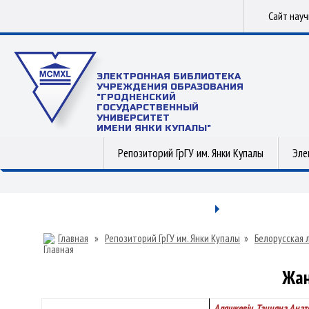
Сайт нау
ЭЛЕКТРОННАЯ БИБЛИОТЕКА
УЧРЕЖДЕНИЯ ОБРАЗОВАНИЯ
"ГРОДНЕНСКИЙ
ГОСУДАРСТВЕННЫЙ
УНИВЕРСИТЕТ
ИМЕНИ ЯНКИ КУПАЛЫ"
Репозиторий ГрГУ им. Янки Купалы
Эле
Главная
»
Репозиторий ГрГУ им. Янки Купалы
»
Белорусская 
Жан
Аляшкевіч, Таццяна Анат