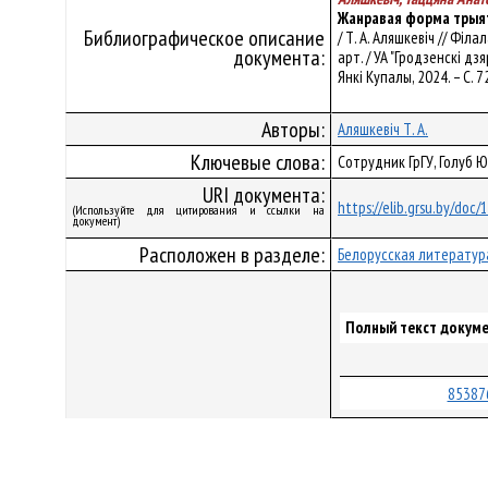
Жанравая форма трыят
Библиографическое описание
/ Т. А. Аляшкевіч // Фі
документа:
арт. / УА "Гродзенскі дзя
Янкі Купалы, 2024. – С. 7
Авторы:
Аляшкевіч Т. А.
Ключевые слова:
Сотрудник ГрГУ, Голуб 
URI документа:
https://elib.grsu.by/doc
(Используйте для цитирования и ссылки на
документ)
Расположен в разделе:
Белорусская литератур
Полный текст докуме
85387