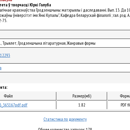
ета ў творчасці Юркі Голуба
лалагічнае краязнаўства Гродзеншчыны: матэрыялы і даследаванні. Вып. 13. Да 
ржаўны ўніверсітэт імя Янкі Купалы", Кафедра беларускай філалогіі ; гал. рэд. А. С
2-75.
Ю., Трыялет, Гродзеншчына літаратурная, Жанравыя формы
/112293
а
нта:
Файл
Размер(мб)
Форм
6_365167pdf.pdf
1.82
PDF fi
Статистика по документу
Общее количество загрузок: 178