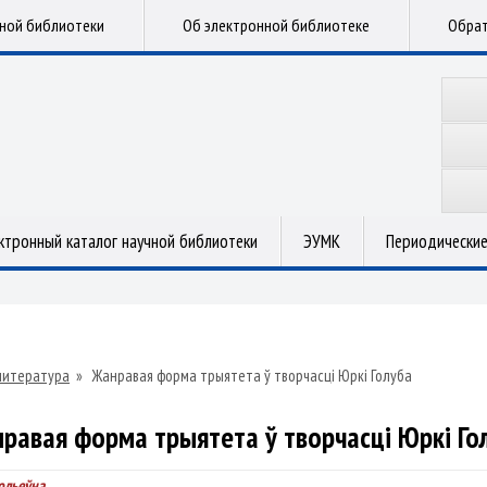
чной библиотеки
Об электронной библиотеке
Обрат
ктронный каталог научной библиотеки
ЭУМК
Периодические
литература
»
Жанравая форма трыятета ў творчасці Юркі Голуба
равая форма трыятета ў творчасці Юркі Го
ольеўна