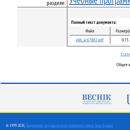
Учебные програм
разделе:
Полный текст документа:
Файл
Размер(
elib_ac67882.pdf
0.73
Стати
Общее к
© 1999-2026,
Гродненский государственный университет имени Янки Купалы