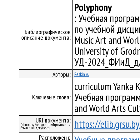
Polyphony
: Учебная програ
по учебной дисци
Библиографическое
описание документа:
Music Art and Worl
University of Grodn
УД-2024_ФИиД_д/
Авторы:
Peskin A.
curriculum Yanka K
Учебная программа
Ключевые слова:
and World Arts Cul
URI документа:
https://elib.grsu.
(Используйте для цитирования и
ссылки на документ)
Расположен в