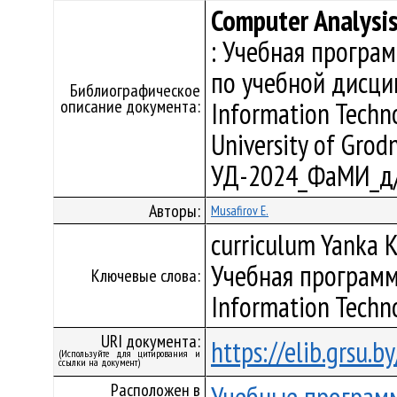
Computer Analysis
: Учебная програ
по учебной дисци
Библиографическое
описание документа:
Information Techn
University of Grodn
УД-2024_ФаМИ_д/
Авторы:
Musafirov E.
curriculum Yanka K
Учебная программ
Ключевые слова:
Information Techn
URI документа:
https://elib.grsu.
(Используйте для цитирования и
ссылки на документ)
Расположен в