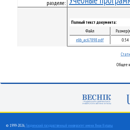
Учебные програм
разделе:
Полный текст документа:
Файл
Размер(
elib_ac67898.pdf
0.54
Стати
Общее к
© 1999-2026,
Гродненский государственный университет имени Янки Купалы