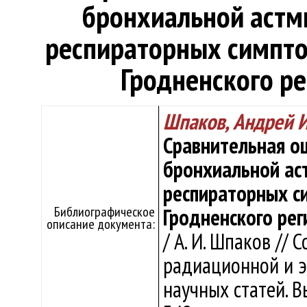
бронхиальной астм
респираторных симпт
Гродненского ре
Шпаков, Андрей 
Сравнительная о
бронхиальной ас
респираторных с
Библиографическое
Гродненского рег
описание документа:
/ А. И. Шпаков //
радиационной и э
научных статей. Вы