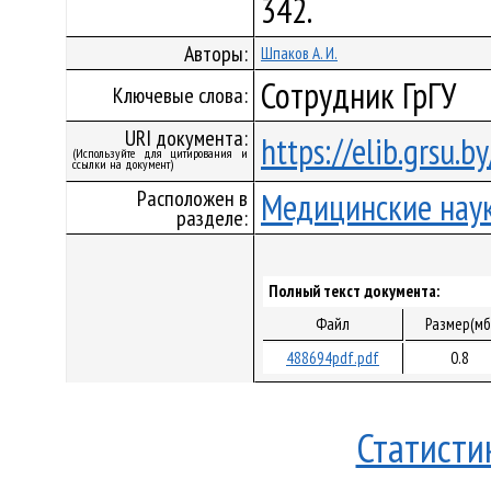
342.
Авторы:
Шпаков А. И.
Сотрудник ГрГУ
Ключевые слова:
URI документа:
https://elib.grsu.
(Используйте для цитирования и
ссылки на документ)
Расположен в
Медицинские нау
разделе:
Полный текст документа:
Файл
Размер(мб
488694pdf.pdf
0.8
Статисти