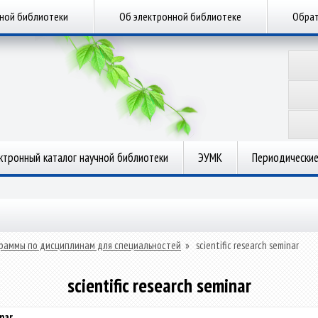
чной библиотеки
Об электронной библиотеке
Обрат
ктронный каталог научной библиотеки
ЭУМК
Периодические
раммы по дисциплинам для специальностей
»
scientific research seminar
scientific research seminar
inar