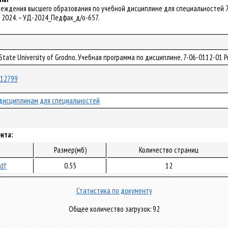
реждения высшего образования по учебной дисциплине для специальностей 7-06
. – 2024. – УД-2024_Педфак_д/о-657.
 State University of Grodno, Учебная программа по дисциплине, 7-06-0112-01 P
/112799
дисциплинам для специальностей
нта:
Размер(мб)
Количество страниц
pdf
0.55
12
Статистика по документу
Общее количество загрузок: 92