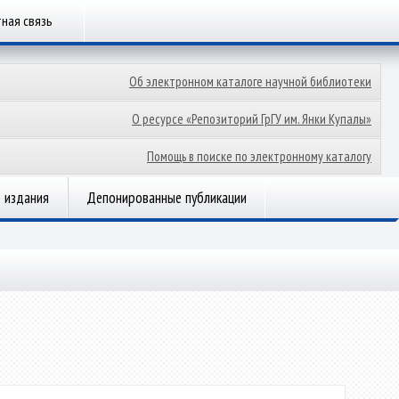
ная связь
Об электронном каталоге научной библиотеки
О ресурсе «Репозиторий ГрГУ им. Янки Купалы»
Помощь в поиске по электронному каталогу
 издания
Депонированные публикации