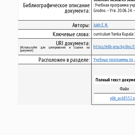
Библиографическое описание
: Учебная программа уч
документа:
Grodno. – Утв. 20.06.24
Авторы:
Jukh E. N.
Ключевые слова:
curriculum Yanka Kupala
URI документа:
https://elib.grsu.by/doc
(Используйте для цитирования и ссылки на
документ)
Расположен в разделе:
Учебные программы по 
Полный текст докуме
Файл
elib_ac68352.