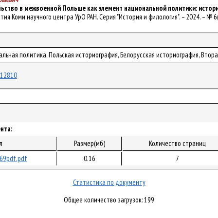
ьство в межвоенной Польше как элемент национальной политики: исто
естия Коми научного центра УрО РАН. Серия "История и филология". – 2024. – № 6(7
альная политика, Польская историография, Белорусская историография, Втор
/112810
нта:
л
Размер(мб)
Количество страниц
69pdf.pdf
0.16
7
Статистика по документу
Общее количество загрузок: 199