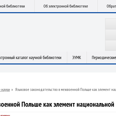
чной библиотеки
Об электронной библиотеке
Обрат
ктронный каталог научной библиотеки
ЭУМК
Периодические
 науки
»
Языковое законодательство в межвоенной Польше как элемент на
военной Польше как элемент национальной 
олаевич