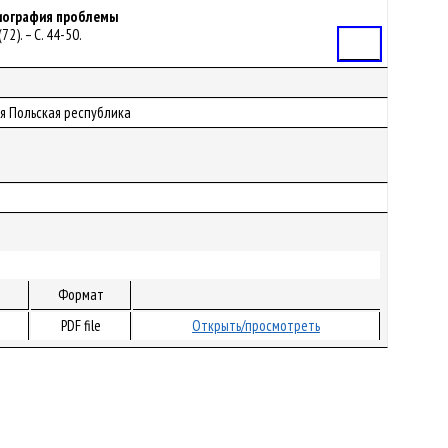
риография проблемы
2). – С. 44-50.
Статья
ая Польская республика
Формат
PDF file
Открыть/просмотреть