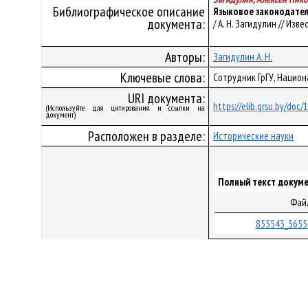
Библиографическое описание
Языковое законодател
документа:
/ А. Н. Загидулин // Изв
Авторы:
Загидулин А. Н.
Ключевые слова:
Сотрудник ГрГУ, Национ
URI документа:
https://elib.grsu.by/doc
(Используйте для цитирования и ссылки на
документ)
Расположен в разделе:
Исторические науки
Полный текст докуме
Фай
855543_3655