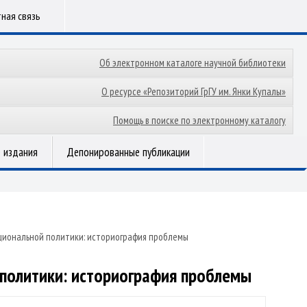
ная связь
Об электронном каталоге научной библиотеки
О ресурсе «Репозиторий ГрГУ им. Янки Купалы»
Помощь в поиске по электронному каталогу
 издания
Депонированные публикации
циональной политики: историография проблемы
политики: историография проблемы