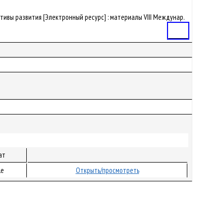
ективы развития [Электронный ресурс] : материалы VIII Междунар.
Статья
ат
le
Открыть/просмотреть