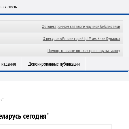
ная связь
Об электронном каталоге научной библиотеки
О ресурсе «Репозиторий ГрГУ им. Янки Купалы»
Помощь в поиске по электронному каталогу
 издания
Депонированные публикации
я"
еларусь сегодня"