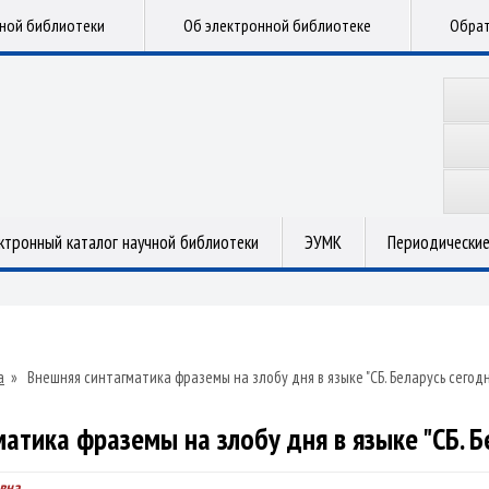
чной библиотеки
Об электронной библиотеке
Обрат
ктронный каталог научной библиотеки
ЭУМК
Периодические
а
»
Внешняя синтагматика фраземы на злобу дня в языке "СБ. Беларусь сегодн
атика фраземы на злобу дня в языке "СБ. Б
вна