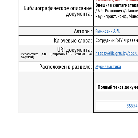
Внешняя синтагматика 
Библиографическое описание
/ А. Ч. Рыжкович // Лин
документа:
науч.-практ. конф., Минск
Авторы:
Рыжкович А. Ч.
Ключевые слова:
Сотрудник ГрГУ, Фразем
URI документа:
https://elib.grsu.by/doc
(Используйте для цитирования и ссылки на
документ)
Расположен в разделе:
Журналистика
Полный текст докуме
85554