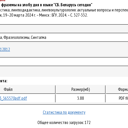
фраземы на злобу дня в языке "СБ. Беларусь сегодня"
гвистика, лингводидактика, лингвокультурология: актуальные вопросы и персп
, 19–20 марта 2024 г. – Минск : БГУ, 2024. – С. 327-332.
а, Фразеологизмы, Синтагма
/112812
нта:
Файл
Размер(мб)
Форм
5_365570pdf.pdf
3.88
PDF fi
Статистика по документу
Общее количество загрузок: 172