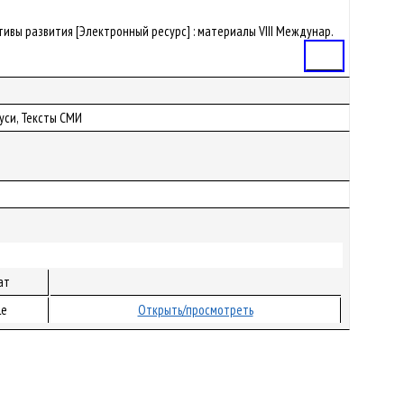
тивы развития [Электронный ресурс] : материалы VIII Междунар.
Статья
уси, Тексты СМИ
ат
le
Открыть/просмотреть