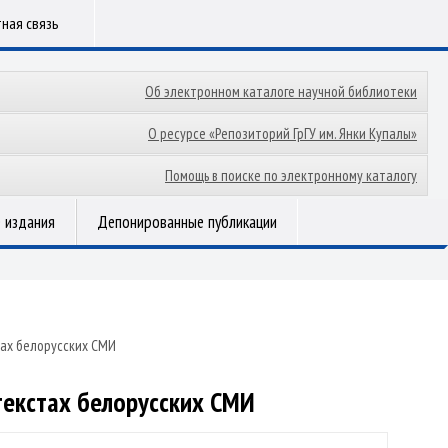
ная связь
Об электронном каталоге научной библиотеки
О ресурсе «Репозиторий ГрГУ им. Янки Купалы»
Помощь в поиске по электронному каталогу
 издания
Депонированные публикации
тах белорусских СМИ
текстах белорусских СМИ