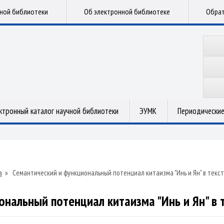
чной библиотеки
Об электронной библиотеке
Обрат
ктронный каталог научной библиотеки
ЭУМК
Периодические
а
»
Семантический и функциональный потенциал китаизма "Инь и Ян" в текс
ональный потенциал китаизма "Инь и Ян" в 