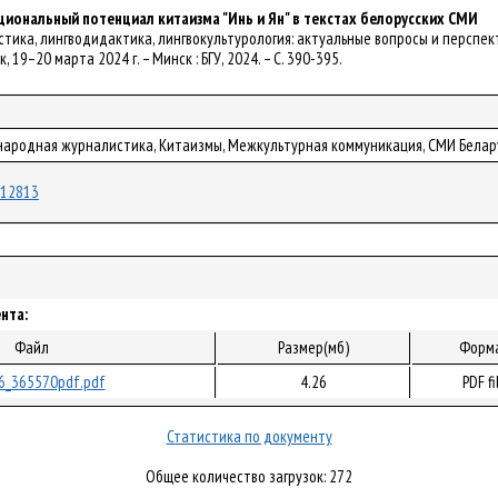
циональный потенциал китаизма "Инь и Ян" в текстах белорусских СМИ
истика, лингводидактика, лингвокультурология: актуальные вопросы и перспек
к, 19–20 марта 2024 г. – Минск : БГУ, 2024. – С. 390-395.
народная журналистика, Китаизмы, Межкультурная коммуникация, СМИ Белар
/112813
нта:
Файл
Размер(мб)
Форм
6_365570pdf.pdf
4.26
PDF fi
Статистика по документу
Общее количество загрузок: 272