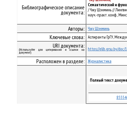
Семантический и функ
Библиографическое описание
/ Чжу Шэнминь // Лингв
документа:
науч.-практ. конф., Минс
Авторы:
Чжу Шэнминь
Ключевые слова:
Аспиранты ГрГУ, Между
URI документа:
https://elib.grsu.by/doc
(Используйте для цитирования и ссылки на
документ)
Расположен в разделе:
Журналистика
Полный текст докуме
85554