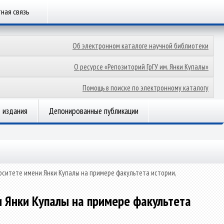
ная связь
Об электронном каталоге научной библиотеки
О ресурсе «Репозиторий ГрГУ им. Янки Купалы»
Помощь в поиске по электронному каталогу
 издания
Депонированные публикации
рситете имени Янки Купалы на примере факультета истории,
и Янки Купалы на примере факультета