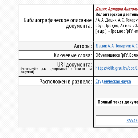
Дацик, Ариадна Анатоль
Волонтерская деятель
Библиографическое описание
/ А. А. Дацик, А. С. То
документа:
обуч., Гродно, 23 мая 2
[и др.]. – Гродно : ГрГУ и
Авторы:
Дацик А. А.
Токарчук А. С
Ключевые слова:
Обучающиеся ГрГУ, Вол
URI документа:
https://elib.grsu.by/doc
(Используйте для цитирования и ссылки на
документ)
Расположен в разделе:
Студенческая наука
Полный текст докуме
85543