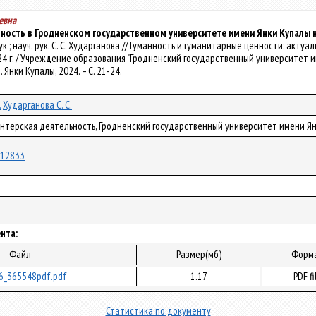
евна
ность в Гродненском государственном университете имени Янки Купалы н
карчук ; науч. рук. С. С. Хударганова // Гуманность и гуманитарные ценности: а
024 г. / Учреждение образования "Гродненский государственный университет имени
м. Янки Купалы, 2024. – С. 21-24.
.
Хударганова С. С.
онтерская деятельность, Гродненский государственный университет имени Я
/112833
нта:
Файл
Размер(мб)
Форм
6_365548pdf.pdf
1.17
PDF fi
Статистика по документу