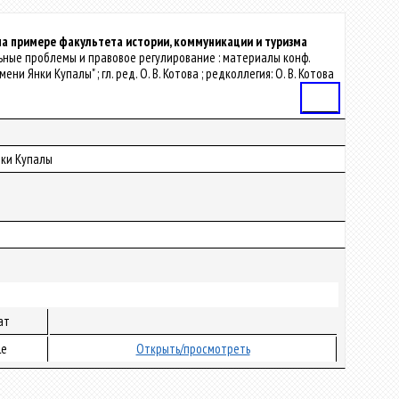
а примере факультета истории, коммуникации и туризма
ктуальные проблемы и правовое регулирование : материалы конф.
 Янки Купалы" ; гл. ред. О. В. Котова ; редколлегия: О. В. Котова
Статья
нки Купалы
ат
le
Открыть/просмотреть