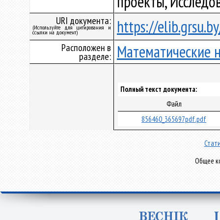
проекты, Исследо
URI документа:
https://elib.grsu.
(Используйте для цитирования и
ссылки на документ)
Расположен в
Математические 
разделе:
Полный текст документа:
Файл
856460_365697pdf.pdf
Стати
Общее ко