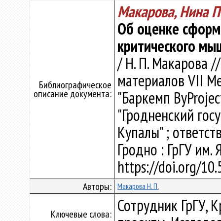
Макарова, Нина П
Об оценке сформ
критического мы
/ Н. П. Макарова 
материалов VII 
Библиографическое
описание документа:
"Баркемп ByProje
"Гродненский гос
Купалы" ; ответст
Гродно : ГрГУ им. 
https://doi.org/1
Авторы:
Макарова Н. П.
Сотрудник ГрГУ, 
Ключевые слова: