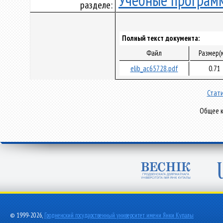
Учебные програм
разделе:
Полный текст документа:
Файл
Размер(
elib_ac65728.pdf
0.71
Стати
Общее к
© 1999-2026,
Гродненский государственный университет имени Янки Купалы