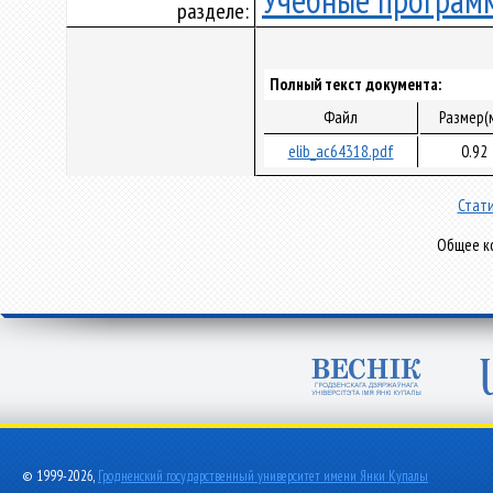
Учебные програм
разделе:
Полный текст документа:
Файл
Размер(
elib_ac64318.pdf
0.92
Стати
Общее ко
© 1999-2026,
Гродненский государственный университет имени Янки Купалы