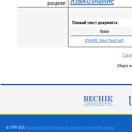
Языкознание
разделе:
Полный текст документа:
Файл
858449_366679pdf.pdf
Стати
Общее ко
© 1999-2026,
Гродненский государственный университет имени Янки Купалы