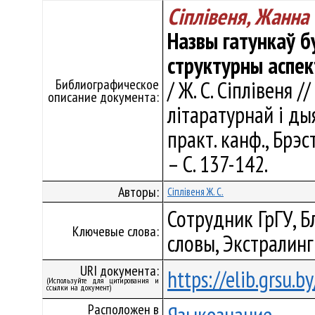
Сіплівеня, Жанна
Назвы гатункаў б
структурны аспек
Библиографическое
/ Ж. С. Сіплівеня
описание документа:
лiтаратурнай і ды
практ. канф., Брэс
– С. 137-142.
Авторы:
Сіплівеня Ж. С.
Сотрудник ГрГУ, Б
Ключевые слова:
словы, Экстралин
URI документа:
https://elib.grsu.
(Используйте для цитирования и
ссылки на документ)
Расположен в