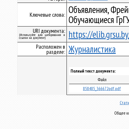
Объявления, Фрейм
Ключевые слова:
Обучающиеся ГрГ
URI документа:
https://elib.grsu.
(Используйте для цитирования и
ссылки на документ)
Расположен в
Журналистика
разделе:
Полный текст документа:
Файл
858485_366672pdf.pdf
Стати
Общее ко