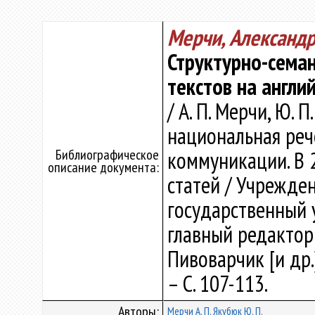
Мерчи, Александ
Структурно-сема
текстов на англи
/ А. П. Мерчи, Ю. 
национальная реч
Библиографическое
коммуникации. В 2
описание документа:
статей / Учрежде
государственный 
главный редактор Т
Пивоварчик [и др.]
– С. 107-113.
Авторы:
Мерчи А. П.
Якубюк Ю. П.